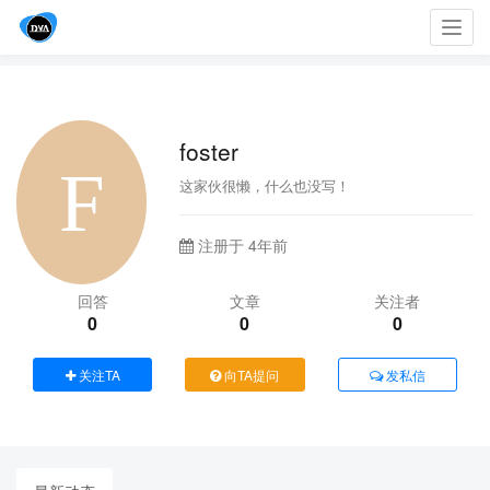
Toggl
navig
foster
这家伙很懒，什么也没写！
注册于 4年前
回答
文章
关注者
0
0
0
关注TA
向TA提问
发私信