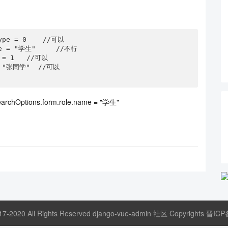
tions.form.role.name = "学生"
17-2020 All Rights Reserved django-vue-admin 社区 Copyrights
晋ICP