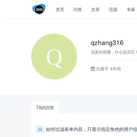
首页
问答
文章
话题
专家
qzhang316
这家伙很懒，什么也没写
注册于 4年前
TA的回答
如何过滤表单内容，只显示指定角色的用户
问