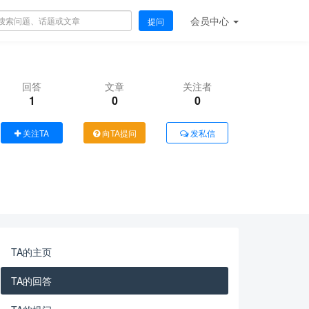
会员
中心
提问
回答
文章
关注者
1
0
0
关注TA
向TA提问
发私信
TA的主页
TA的回答