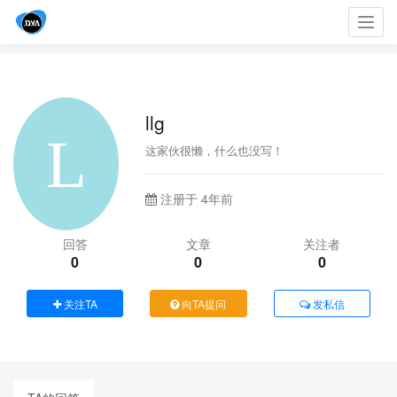
Toggl
navig
llg
这家伙很懒，什么也没写！
注册于 4年前
回答
文章
关注者
0
0
0
关注TA
向TA提问
发私信