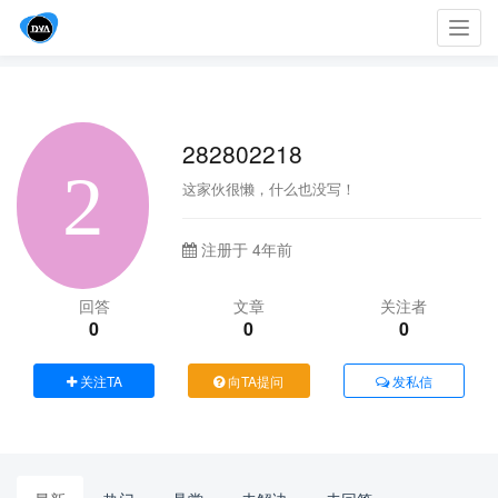
Toggl
navig
282802218
这家伙很懒，什么也没写！
注册于 4年前
回答
文章
关注者
0
0
0
关注TA
向TA提问
发私信