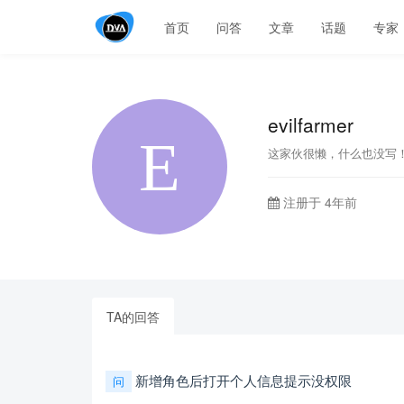
首页
问答
文章
话题
专家
evilfarmer
这家伙很懒，什么也没写
注册于 4年前
TA的回答
新增角色后打开个人信息提示没权限
问