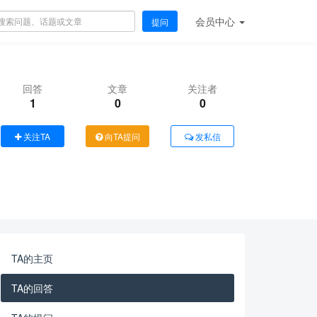
会员
中心
提问
回答
文章
关注者
1
0
0
关注TA
向TA提问
发私信
TA的主页
TA的回答