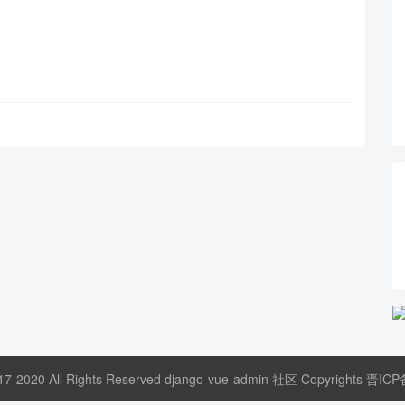
17-2020 All Rights Reserved django-vue-admin 社区 Copyrights
晋ICP