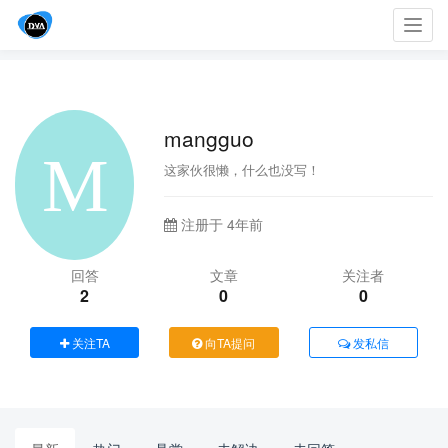
Toggl
navig
mangguo
这家伙很懒，什么也没写！
注册于 4年前
回答
文章
关注者
2
0
0
关注TA
向TA提问
发私信