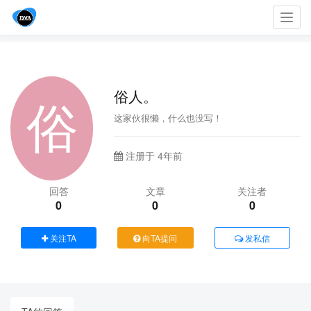
Toggl
navig
俗人。
这家伙很懒，什么也没写！
注册于 4年前
回答
文章
关注者
0
0
0
关注TA
向TA提问
发私信