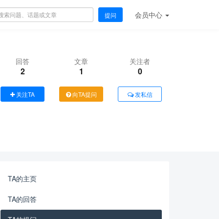
会员
中心
提问
回答
文章
关注者
2
1
0
关注TA
向TA提问
发私信
TA的主页
TA的回答