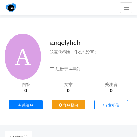
Toggl
navig
angelyhch
这家伙很懒，什么也没写！
注册于 4年前
回答
文章
关注者
0
0
0
关注TA
向TA提问
发私信