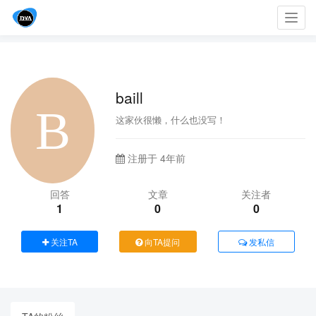
Toggl
navig
baill
这家伙很懒，什么也没写！
注册于 4年前
回答
文章
关注者
1
0
0
关注TA
向TA提问
发私信