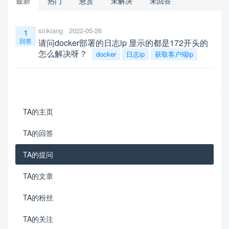
最新
热门
悬赏
未解决
未回答
sinkiang
2022-05-26
1
回答
请问docker部署的日志ip 显示的都是172开头的
怎么解决呀？
docker
日志ip
获取客户端ip
TA的主页
TA的回答
TA的提问
TA的文章
TA的粉丝
TA的关注