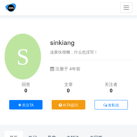
Toggl
navig
sinkiang
这家伙很懒，什么也没写！
注册于 4年前
回答
文章
关注者
0
0
0
关注TA
向TA提问
发私信