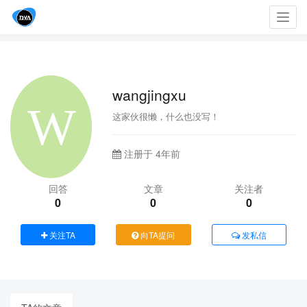
Toggl
navig
wangjingxu
这家伙很懒，什么也没写！
注册于 4年前
回答
文章
关注者
0
0
0
关注TA
向TA提问
发私信