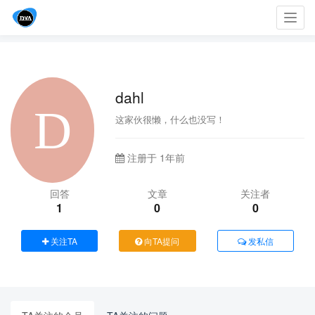
Toggl
navig
dahl
这家伙很懒，什么也没写！
注册于 1年前
回答
文章
关注者
1
0
0
关注TA
向TA提问
发私信