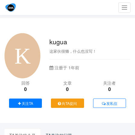
Toggl
navig
kugua
这家伙很懒，什么也没写！
注册于 1年前
回答
文章
关注者
0
0
0
关注TA
向TA提问
发私信