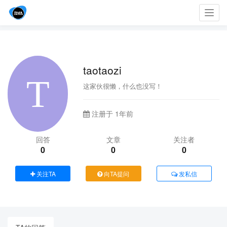
Toggl
navig
taotaozi
这家伙很懒，什么也没写！
注册于 1年前
回答
文章
关注者
0
0
0
关注TA
向TA提问
发私信