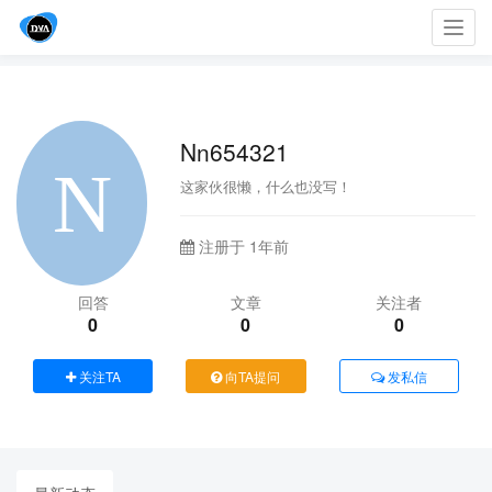
Toggl
navig
Nn654321
这家伙很懒，什么也没写！
注册于 1年前
回答
文章
关注者
0
0
0
关注TA
向TA提问
发私信