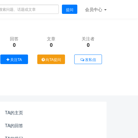
会员
中心
提问
回答
文章
关注者
0
0
0
关注TA
向TA提问
发私信
TA的主页
TA的回答