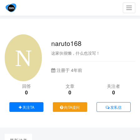
Toggl
navig
naruto168
这家伙很懒，什么也没写！
注册于 4年前
回答
文章
关注者
0
0
0
关注TA
向TA提问
发私信