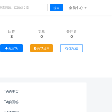
会员
中心
提问
回答
文章
关注者
3
0
0
关注TA
向TA提问
发私信
TA的主页
TA的回答