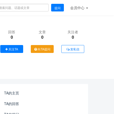
会员
中心
提问
回答
文章
关注者
0
0
0
关注TA
向TA提问
发私信
TA的主页
TA的回答