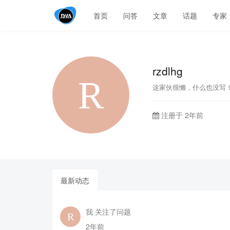
首页
问答
文章
话题
专家
rzdlhg
这家伙很懒，什么也没写
注册于 2年前
最新动态
我 关注了问题
2年前