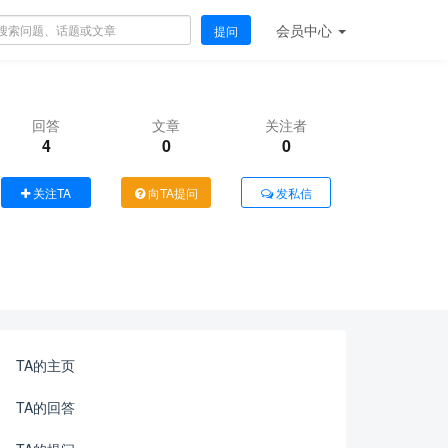
会员
中心
提问
回答
文章
关注者
4
0
0
关注TA
向TA提问
发私信
TA的主页
TA的回答