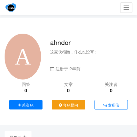
Toggl
navig
ahndor
这家伙很懒，什么也没写！
注册于 2年前
回答
文章
关注者
0
0
0
关注TA
向TA提问
发私信