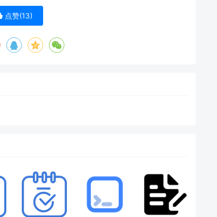
点赞(
13
)