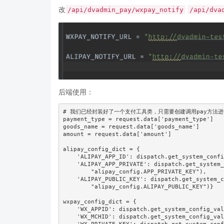
改
/api/dvadmin_pay/wxpay_notify
/api/dva
后端使用：
# 我们已经封装好了一个支付工具类，只需要创建调用pay方法进行
payment_type = request.data['payment_type']

goods_name = request.data['goods_name']

amount = request.data['amount']

alipay_config_dict = {

    'ALIPAY_APP_ID': dispatch.get_system_config_values("alipay_config.APPID"),

    'ALIPAY_APP_PRIVATE': dispatch.get_system_config_values(

        "alipay_config.APP_PRIVATE_KEY"),

    'ALIPAY_PUBLIC_KEY': dispatch.get_system_config_values(

        "alipay_config.ALIPAY_PUBLIC_KEY")}

wxpay_config_dict = {

    'WX_APPID': dispatch.get_system_config_values("wxpay_config.APPID"),

    'WX_MCHID': dispatch.get_system_config_values("wxpay_config.MCHID"),
