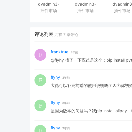
dvadmin3-
dvadmin3-
dvadmin3
插件市场
插件市场
插件市场
folw
build插件
后台审批流插件
评论列表
共有
7
条评论
franktrue
3年前
@flyhy 找了一下应该是这个：pip install pytho
flyhy
3年前
大佬可以补充前端的使用说明吗？因为你初
flyhy
3年前
是因为版本的问题吗？我pip install alipay，fro
flyhy
3年前