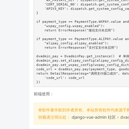
    'WX_PRIVATE_KEY': dispatch.get_system_config_values("wxpay_config.PRIVATE_KEY"),

    'CERT_SERIAL_NO': dispatch.get_system_config_values("wxpay_config.CERT_SERIAL_NO"),

    'APIV3_KEY': dispatch.get_system_config_values("wxpay_config.APIV3_KEY")

}

if payment_type == PaymentType.WXPAY.value and
    "wxpay_config.wxpay_enabled"):

    return ErrorResponse("微信支付未启用")

if payment_type == PaymentType.ALIPAY.value an
    "alipay_config.alipay_enabled"):

    return ErrorResponse("支付宝支付未启用")

dvadmin_pay = DvadminPay.get_instance()  # 单例
dvadmin_pay.set_alipay_config(alipay_config_di
dvadmin_pay.set_wxpay_config(wxpay_config_dict
code_url = dvadmin_pay.pay(payment_type, goods
return DetailResponse(msg="调用支付接口成功", data
    'code_url': code_url

})
前端使用：
©软件著作权归作者所有。本站所有软件均来源于
转载请注明出处：
django-vue-admin 社区
»
dva