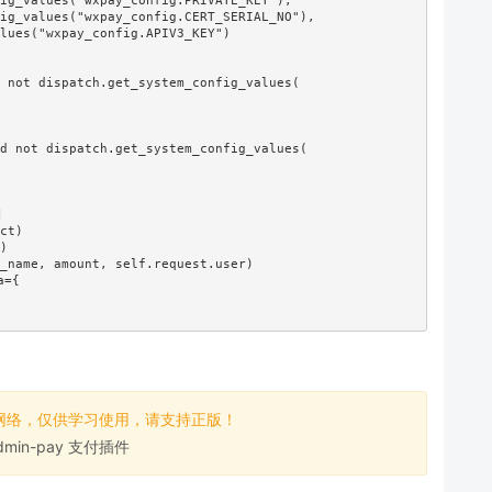
 not dispatch.get_system_config_values(

d not dispatch.get_system_config_values(



ct)

)

_name, amount, self.request.user)

={

网络，仅供学习使用，请支持正版！
dmin-pay 支付插件