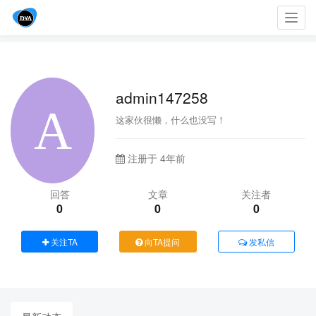
Toggl
navig
admin147258
这家伙很懒，什么也没写！
注册于 4年前
回答
文章
关注者
0
0
0
关注TA
向TA提问
发私信