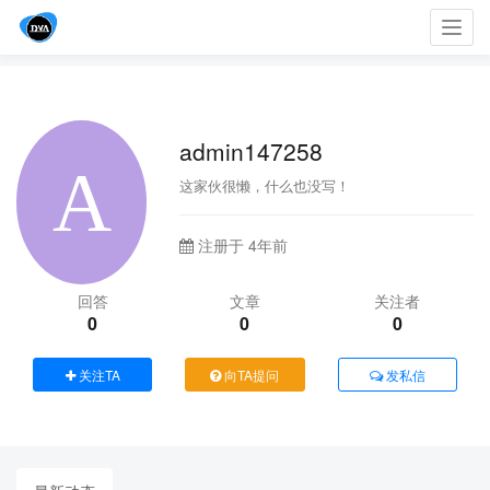
Toggl
navig
admin147258
这家伙很懒，什么也没写！
注册于 4年前
回答
文章
关注者
0
0
0
关注TA
向TA提问
发私信