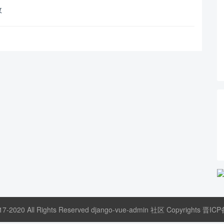
效
17-2020 All Rights Reserved django-vue-admin 社区 Copyrights
晋ICP