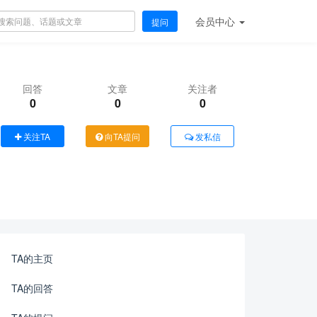
会员
中心
提问
回答
文章
关注者
0
0
0
关注TA
向TA提问
发私信
TA的主页
TA的回答