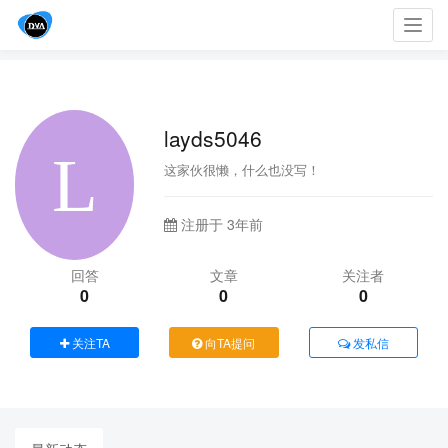
Toggl
navig
layds5046
这家伙很懒，什么也没写！
注册于 3年前
回答
文章
关注者
0
0
0
关注TA
向TA提问
发私信