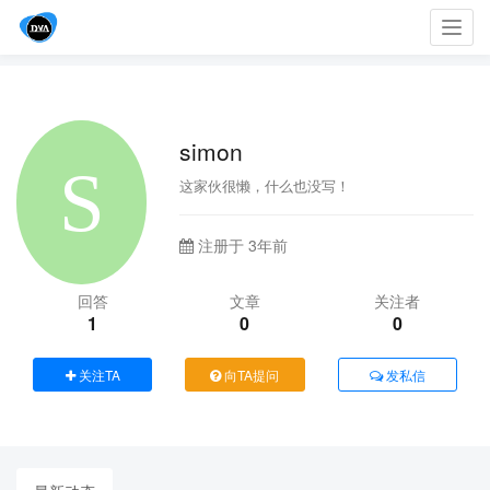
Toggl
navig
simon
这家伙很懒，什么也没写！
注册于 3年前
回答
文章
关注者
1
0
0
关注TA
向TA提问
发私信