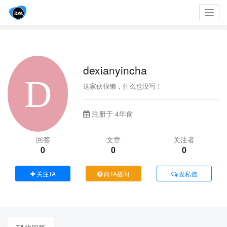
Toggl
navig
dexianyincha
这家伙很懒，什么也没写！
注册于 4年前
回答
文章
关注者
0
0
0
关注TA
向TA提问
发私信