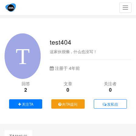
Toggl
navig
test404
这家伙很懒，什么也没写！
注册于 4年前
回答
文章
关注者
2
0
0
关注TA
向TA提问
发私信