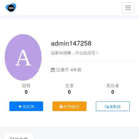
Toggl
navig
admin147258
这家伙很懒，什么也没写！
注册于 4年前
回答
文章
关注者
0
0
0
关注TA
向TA提问
发私信