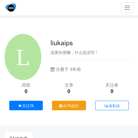
Toggl
navig
liukaips
这家伙很懒，什么也没写！
注册于 3年前
回答
文章
关注者
0
0
0
关注TA
向TA提问
发私信