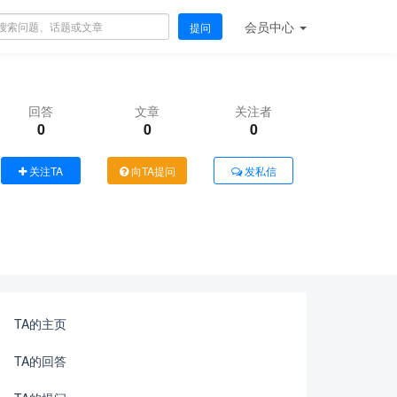
会员
中心
提问
回答
文章
关注者
0
0
0
关注TA
向TA提问
发私信
TA的主页
TA的回答