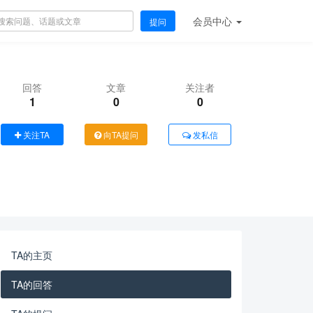
会员
中心
提问
回答
文章
关注者
1
0
0
关注TA
向TA提问
发私信
TA的主页
TA的回答