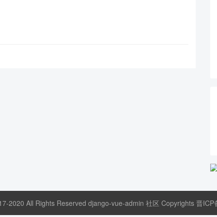
17-2020 All Rights Reserved django-vue-admin 社区 Copyrights
晋ICP