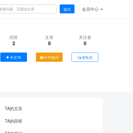
会员
中心
提问
回答
文章
关注者
2
0
0
关注TA
向TA提问
发私信
TA的主页
TA的回答