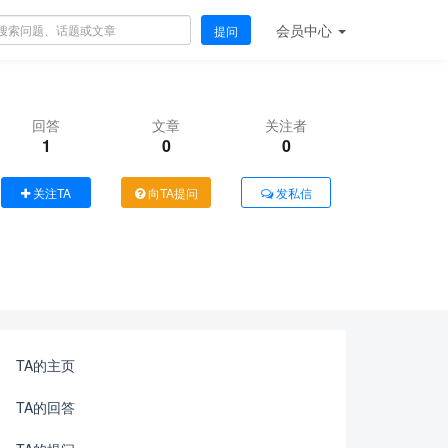
会员
中心
提问
回答
文章
关注者
1
0
0
关注TA
向TA提问
发私信
TA的主页
TA的回答