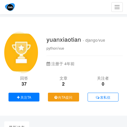
Toggl
navig
yuanxiaotian
- django/vue
python/vue
注册于 4年前
回答
文章
关注者
37
2
0
关注TA
向TA提问
发私信