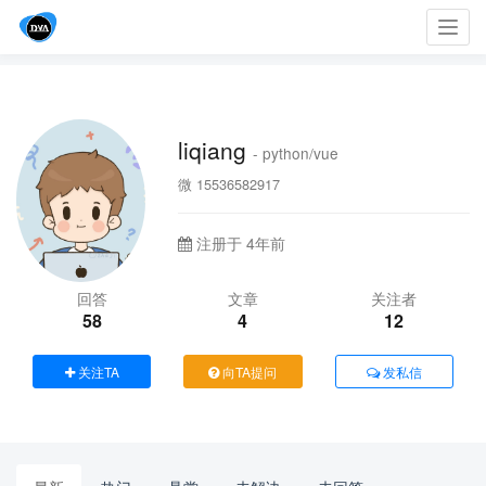
Toggl
navig
liqiang
- python/vue
微 15536582917
注册于 4年前
回答
文章
关注者
58
4
12
关注TA
向TA提问
发私信