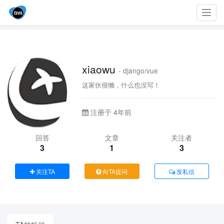
Toggl
navig
xiaowu
- django/vue
这家伙很懒，什么也没写！
注册于 4年前
回答
文章
关注者
3
1
3
关注TA
向TA提问
发私信