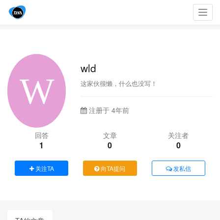
Toggl
navig
wld
这家伙很懒，什么也没写！
注册于 4年前
回答
文章
关注者
1
0
0
关注TA
向TA提问
发私信