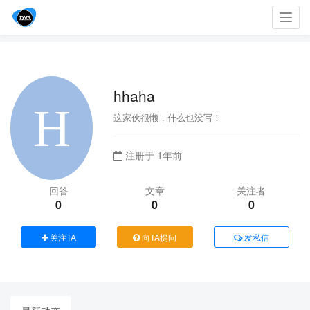
Toggl
navig
hhaha
这家伙很懒，什么也没写！
注册于 1年前
回答
文章
关注者
0
0
0
关注TA
向TA提问
发私信