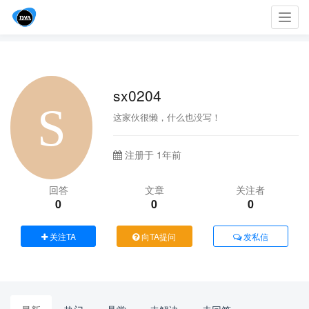
Toggl
navig
sx0204
这家伙很懒，什么也没写！
注册于 1年前
回答
文章
关注者
0
0
0
关注TA
向TA提问
发私信