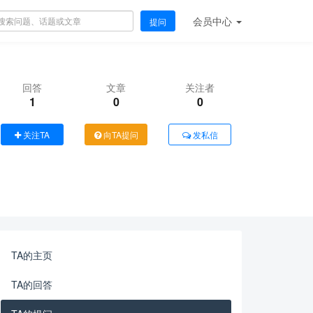
会员
中心
提问
回答
文章
关注者
1
0
0
关注TA
向TA提问
发私信
TA的主页
TA的回答