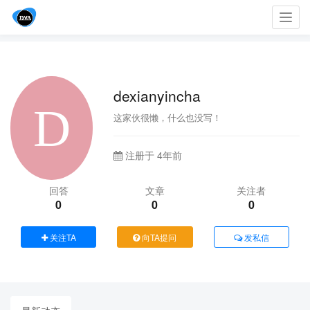
Toggl
navig
dexianyincha
这家伙很懒，什么也没写！
注册于 4年前
回答
文章
关注者
0
0
0
关注TA
向TA提问
发私信