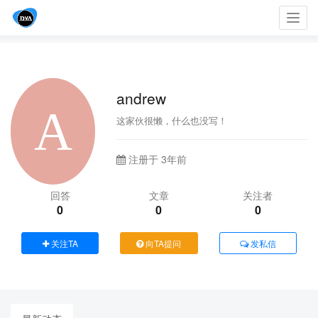
Toggl
navig
andrew
这家伙很懒，什么也没写！
注册于 3年前
回答
文章
关注者
0
0
0
关注TA
向TA提问
发私信