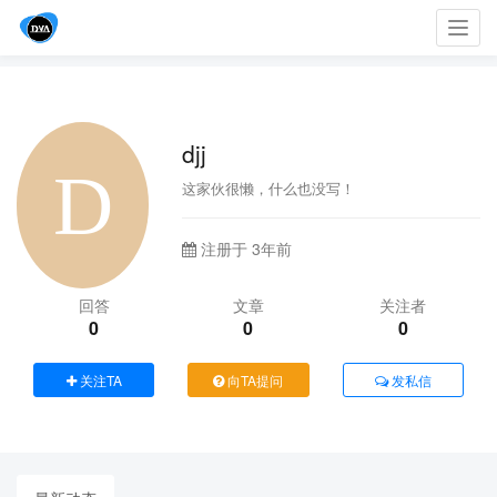
Toggl
navig
djj
这家伙很懒，什么也没写！
注册于 3年前
回答
文章
关注者
0
0
0
关注TA
向TA提问
发私信