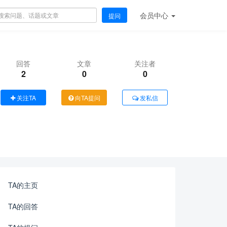
会员
中心
提问
回答
文章
关注者
2
0
0
关注TA
向TA提问
发私信
TA的主页
TA的回答