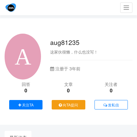
Toggl
navig
aug81235
这家伙很懒，什么也没写！
注册于 3年前
回答
文章
关注者
0
0
0
关注TA
向TA提问
发私信