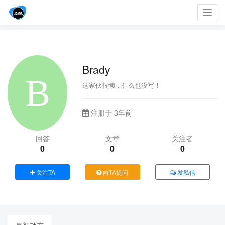
Toggl
navig
Brady
这家伙很懒，什么也没写！
注册于 3年前
回答
文章
关注者
0
0
0
关注TA
向TA提问
发私信