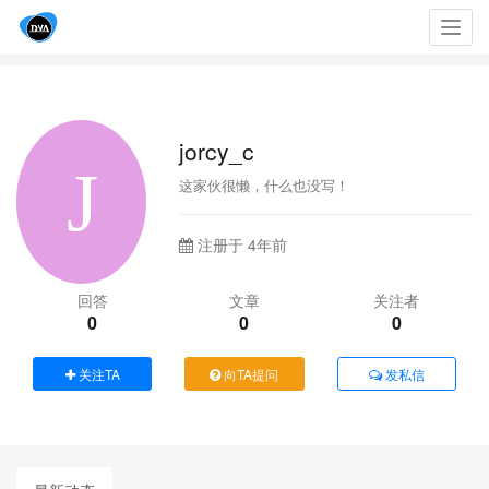
Toggl
navig
jorcy_c
这家伙很懒，什么也没写！
注册于 4年前
回答
文章
关注者
0
0
0
关注TA
向TA提问
发私信